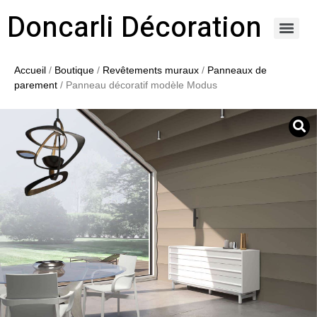
Doncarli Décoration
https://doncarli-decoration.fr/ornements/modenatures-de-facade/
Accueil
/
Boutique
/
Revêtements muraux
/
Panneaux de
parement
/ Panneau décoratif modèle Modus