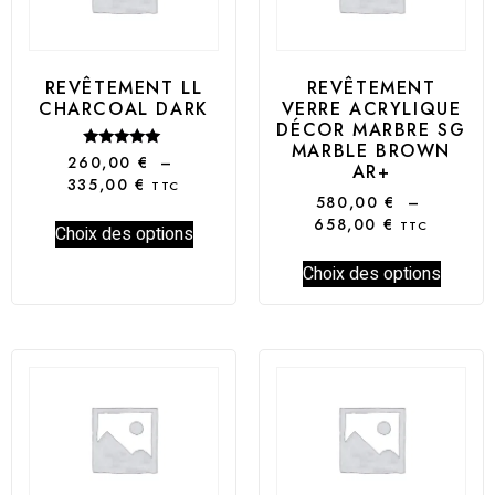
REVÊTEMENT LL
REVÊTEMENT
CHARCOAL DARK
VERRE ACRYLIQUE
DÉCOR MARBRE SG
MARBLE BROWN
Note
260,00
€
–
AR+
5.00
335,00
€
TTC
sur 5
580,00
€
–
658,00
€
TTC
Choix des options
Choix des options