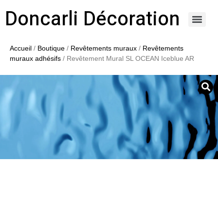
Doncarli Décoration
https://doncarli-decoration.fr/ornements/modenatures-de-facade/
Accueil
/
Boutique
/
Revêtements muraux
/
Revêtements
muraux adhésifs
/ Revêtement Mural SL OCEAN Iceblue AR