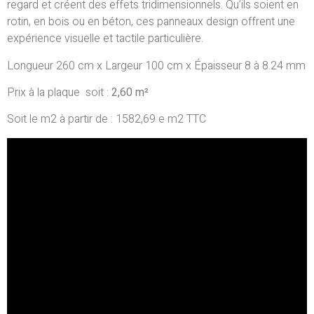
regard et créent des effets tridimensionnels.
Qu’ils soient en
rotin, en bois ou en béton, ces panneaux design offrent une
expérience visuelle et tactile particulière.
Longueur 260 cm x Largeur 100 cm x Épaisseur 8 à 8.24 mm
Prix à la plaque soit :
2,60 m²
Soit le m2 à partir de : 1582,69 e m2 TTC