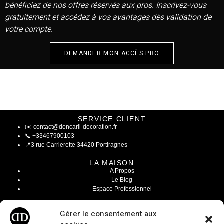
bénéficiez de nos offres réservés aux pros. Inscrivez-vous
gratuitement et accédez à vos avantages dès validation de
votre compte.
DEMANDER MON ACCÈS PRO
SERVICE CLIENT
✉️
contact@doncarli-decoration.fr
📞
+33467900103
📍
3 rue Carrierette 34420 Portiragnes
LA MAISON
A Propos
Le Blog
Espace Professionnel
INFOS LÉGALES
Gérer le consentement aux
Mentions Légales