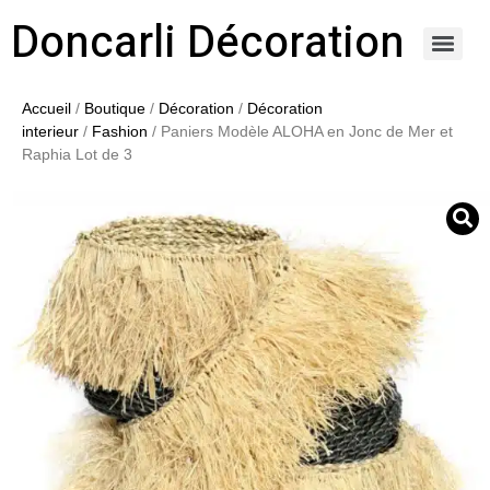
Doncarli Décoration
https://doncarli-decoration.fr/ornements/modenatures-de-facade/
Accueil
/
Boutique
/
Décoration
/
Décoration
interieur
/
Fashion
/ Paniers Modèle ALOHA en Jonc de Mer et
Raphia Lot de 3