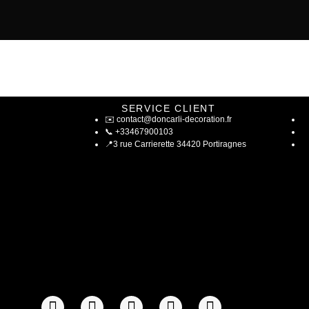
SERVICE CLIENT
✉️
contact@doncarli-decoration.fr
📞
+33467900103
📍
3 rue Carrierette 34420 Portiragnes