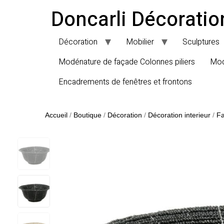
Doncarli Décoratio
Décoration
Mobilier
Sculptures
Modénature de façade Colonnes piliers
Mod
Encadrements de fenêtres et frontons
Accueil
/
Boutique
/
Décoration
/
Décoration interieur
/
Fa