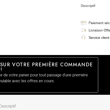
Descriptif
Paiement sécu
Livraison
Off
Service client
 SUR VOTRE PREMIÈRE COMMANDE
!
 de votre panier pour tout passage d’une première
lable avec les offres en cours.
Descriptif