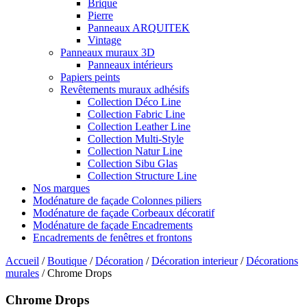
Brique
Pierre
Panneaux ARQUITEK
Vintage
Panneaux muraux 3D
Panneaux intérieurs
Papiers peints
Revêtements muraux adhésifs
Collection Déco Line
Collection Fabric Line
Collection Leather Line
Collection Multi-Style
Collection Natur Line
Collection Sibu Glas
Collection Structure Line
Nos marques
Modénature de façade Colonnes piliers
Modénature de façade Corbeaux décoratif
Modénature de façade Encadrements
Encadrements de fenêtres et frontons
Accueil
/
Boutique
/
Décoration
/
Décoration interieur
/
Décorations
murales
/ Chrome Drops
Chrome Drops