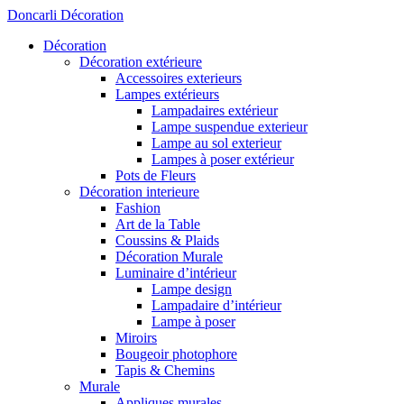
Aller
Doncarli Décoration
au
Décoration
contenu
Décoration extérieure
Accessoires exterieurs
Lampes extérieurs
Lampadaires extérieur
Lampe suspendue exterieur
Lampe au sol exterieur
Lampes à poser extérieur
Pots de Fleurs
Décoration interieure
Fashion
Art de la Table
Coussins & Plaids
Décoration Murale
Luminaire d’intérieur
Lampe design
Lampadaire d’intérieur
Lampe à poser
Miroirs
Bougeoir photophore
Tapis & Chemins
Murale
Appliques murales