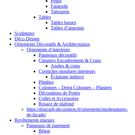
Poufs
Fauteuils
Tabourets
Tables
Tables basses
Tables d’appoints
Sculptures
Déco Design
Ornements Décoratifs & Architecturaux
Ornements d’interieurs
Panneaux décoratifs
Cimaises Encadrements & Coins
Angles & coins
Corniches moulures interieurs
Éclairage indirect
Plinthes
Colonnes – Demi Colonnes – Pilastres
Décorations de Portes
Colles et Accessoires
Rosace de plafond
https://doncarli-decoration.fr/ornements/modenatures-
de-facade/
Revêtements muraux
Panneaux de parement
Béton