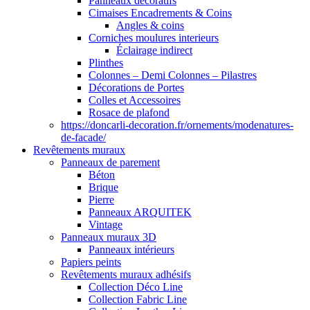
Panneaux décoratifs
Cimaises Encadrements & Coins
Angles & coins
Corniches moulures interieurs
Éclairage indirect
Plinthes
Colonnes – Demi Colonnes – Pilastres
Décorations de Portes
Colles et Accessoires
Rosace de plafond
https://doncarli-decoration.fr/ornements/modenatures-
de-facade/
Revêtements muraux
Panneaux de parement
Béton
Brique
Pierre
Panneaux ARQUITEK
Vintage
Panneaux muraux 3D
Panneaux intérieurs
Papiers peints
Revêtements muraux adhésifs
Collection Déco Line
Collection Fabric Line