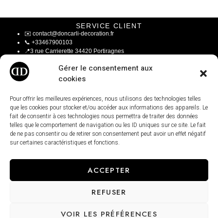
SERVICE CLIENT
✉️
contact@doncarli-decoration.fr
📞
+33467900103
📍
3 rue Carrierette 34420 Portiragnes
Gérer le consentement aux
LA MAISON
A Propos
cookies
Le Blog
Espace Professionnel
Pour offrir les meilleures expériences, nous utilisons des technologies telles
que les cookies pour stocker et/ou accéder aux informations des appareils. Le
INFOS LÉGALES
fait de consentir à ces technologies nous permettra de traiter des données
Mentions Légales
telles que le comportement de navigation ou les ID uniques sur ce site. Le fait
CGV / CGU
de ne pas consentir ou de retirer son consentement peut avoir un effet négatif
Modalités de livraisons
sur certaines caractéristiques et fonctions.
Paiement sécurisé
Conditions générales de ventes
ACCEPTER
REFUSER
VOIR LES PRÉFÉRENCES