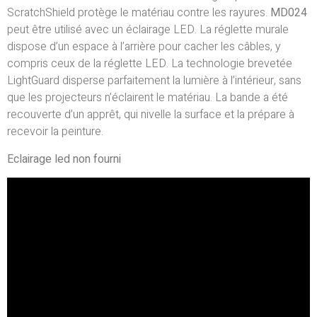
ScratchShield protège le matériau contre les rayures.
MD024
peut être utilisé avec un éclairage LED. La réglette murale
dispose d’un espace à l’arrière pour cacher les câbles, y
compris ceux de la réglette LED. La technologie brevetée
LightGuard disperse parfaitement la lumière à l’intérieur, sans
que les projecteurs n’éclairent le matériau. La bande a été
recouverte d’un apprêt, qui nivelle la surface et la prépare à
recevoir la peinture.
Eclairage led non fourni