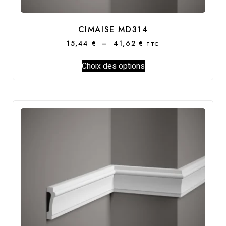
CIMAISE MD314
15,44
€
–
41,62
€
TTC
Choix des options