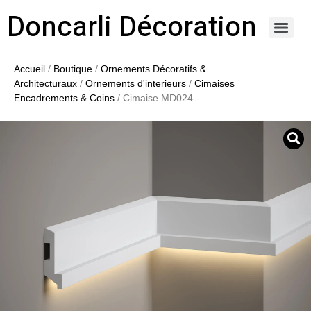
Doncarli Décoration
https://doncarli-decoration.fr/ornements/modenatures-de-facade/
Accueil
/
Boutique
/
Ornements Décoratifs &
Architecturaux
/
Ornements d'interieurs
/
Cimaises
Encadrements & Coins
/ Cimaise MD024