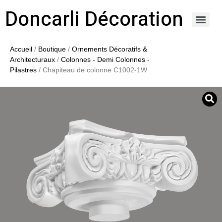
Doncarli Décoration
https://doncarli-decoration.fr/ornements/modenatures-de-facade/
Accueil
/
Boutique
/
Ornements Décoratifs &
Architecturaux
/
Colonnes - Demi Colonnes -
Pilastres
/ Chapiteau de colonne C1002-1W