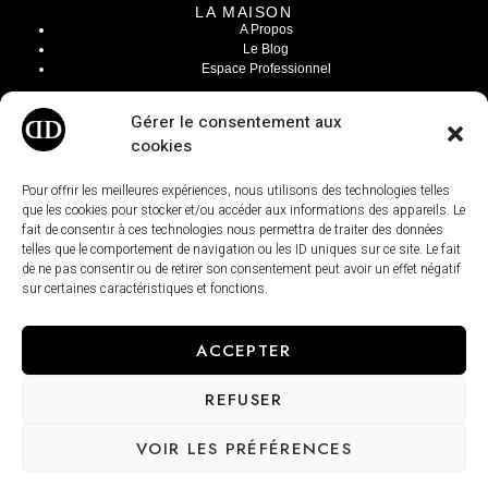
LA MAISON
A Propos
Le Blog
Espace Professionnel
INFOS LÉGALES
Gérer le consentement aux
Mentions Légales
cookies
CGV / CGU
Modalités de livraisons
Paiement sécurisé
Pour offrir les meilleures expériences, nous utilisons des technologies telles
Conditions générales de ventes
que les cookies pour stocker et/ou accéder aux informations des appareils. Le
fait de consentir à ces technologies nous permettra de traiter des données
telles que le comportement de navigation ou les ID uniques sur ce site. Le fait
de ne pas consentir ou de retirer son consentement peut avoir un effet négatif
sur certaines caractéristiques et fonctions.
ACCEPTER
REFUSER
VOIR LES PRÉFÉRENCES