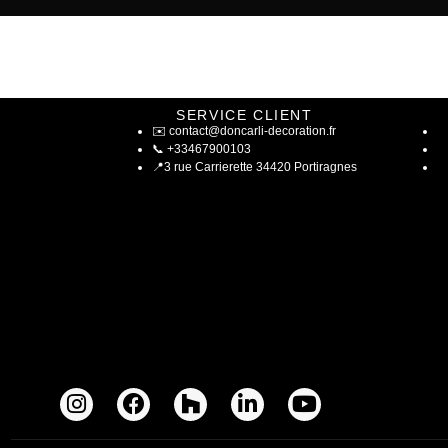
SERVICE CLIENT
✉️
contact@doncarli-decoration.fr
📞
+33467900103
📍
3 rue Carrierette 34420 Portiragnes