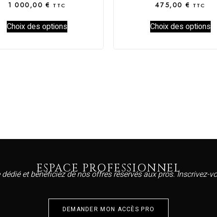
1 000,00
€
475,00
€
TTC
TTC
Choix des options
Choix des options
ESPACE PROFESSIONNEL
 dédié et bénéficiez de nos offres réservés aux pros. Inscrivez-
DEMANDER MON ACCÈS PRO