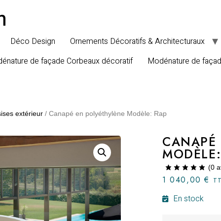
n
Déco Design
Ornements Décoratifs & Architecturaux
énature de façade Corbeaux décoratif
Modénature de faça
ises extérieur
/ Canapé en polyéthylène Modèle: Rap
CANAPÉ 
MODÈLE:
(
0
a
1 040,00
€
T
En stock