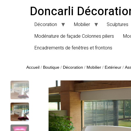
Doncarli Décoratio
Décoration
Mobilier
Sculptures
Modénature de façade Colonnes piliers
Mod
Encadrements de fenêtres et frontons
Accueil
/
Boutique
/
Décoration
/
Mobilier
/
Extérieur
/
Ass