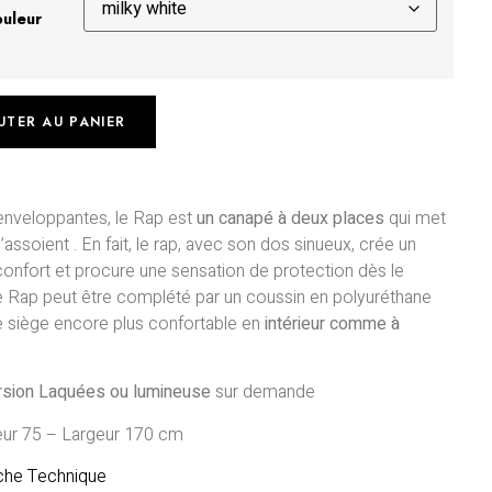
ouleur
UTER AU PANIER
enveloppantes, le Rap est
un canapé à deux places
qui met
s’assoient . En fait, le rap, avec son dos sinueux, crée un
confort et procure une sensation de protection dès le
 le Rap peut être complété par un coussin en polyuréthane
e siège encore plus confortable en
intérieur comme à
ersion Laquées ou lumineuse
sur demande
eur 75 – Largeur 170 cm
iche Technique