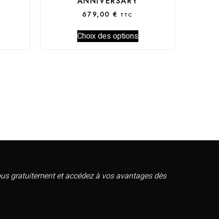
ANNIVERSARY
679,00
€
TTC
Choix des options
vous gratuitement et accédez à vos avantages dès