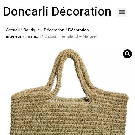
Doncarli Décoration
https://doncarli-decoration.fr/ornements/modenatures-de-facade/
Accueil
/
Boutique
/
Décoration
/
Décoration
interieur
/
Fashion
/ Cabas The Island – Naturel