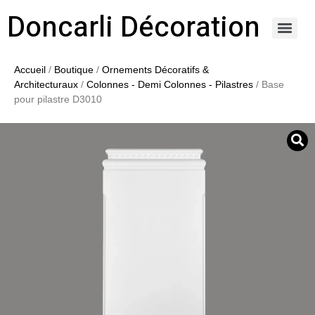
Doncarli Décoration
https://doncarli-decoration.fr/ornements/modenatures-de-facade/
Accueil
/
Boutique
/
Ornements Décoratifs &
Architecturaux
/
Colonnes - Demi Colonnes - Pilastres
/ Base
pour pilastre D3010