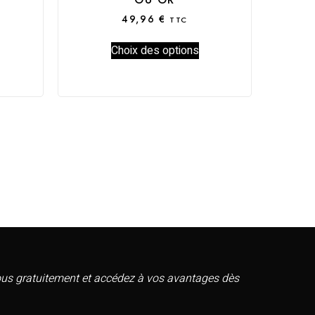
49,96
€
TTC
Choix des options
vous gratuitement et accédez à vos avantages dès