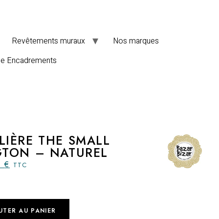
Revêtements muraux
Nos marques
de Encadrements
IÈRE THE SMALL
TON – NATUREL
9
€
TTC
UTER AU PANIER