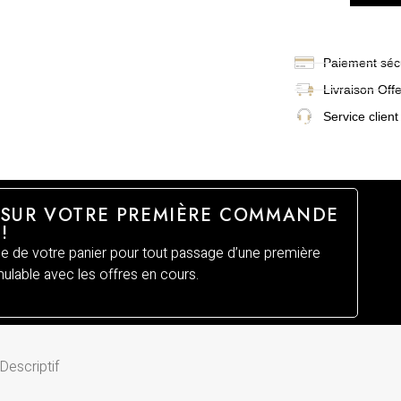
Paiement sécu
Livraison
Off
Service client
 SUR VOTRE PREMIÈRE COMMANDE
!
 de votre panier pour tout passage d’une première
lable avec les offres en cours.
Descriptif