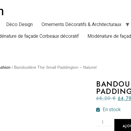
n
Déco Design
Ornements Décoratifs & Architecturaux
énature de façade Corbeaux décoratif
Modénature de faça
shion
/ Bandoulière The Small Paddington – Naturel
BANDOUL
PADDING
68,20
€
64,7
En stock
AJO